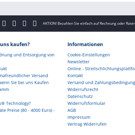
AKTION! Bezahlen Sie einfach auf Rechnung oder Raten
uns kaufen?
Informationen
rdnung und Entsorgung von
Cookie-Einstellungen
Newsletter
dukt
Online - Streitschlichtungsplattf
imafreundlicher Versand
Kontakt
 wenn Sie bei uns Kaufen
Versand und Zahlungsbedingun
ramm
Widerrufsrecht
Datenschutz
os® Technology?
Widerrufsformular
te Preise (80 - 4000 Euro) -
AGB
Impressum
Vertrag Widerrufen