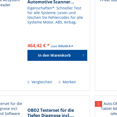
Automotive Scanner...
Eigenschaften*: Schneller Test
für alle Systeme, Lesen und
löschen Sie Fehlercodes für alle
Systeme Motor, ABS, Airbag,
Getriebe (Getriebe) Lesen Sie die
ECU-Informationen, lesen /
schreiben Sie die
Fahrgestellnummer Löschen Sie
464,42 € *
den...
statt
999,95 € *
In den
Warenkorb
Hinzugefügt
Vergleichen
Merken
OBD2 Testerset für die
Tiefen Diagnose incl....