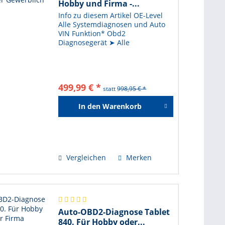
Hobby und Firma -...
Info zu diesem Artikel OE-Level
Alle Systemdiagnosen und Auto
VIN Funktion* Obd2
Diagnosegerät ➤ Alle
Systemdiagnosen: Zugriff und
Diagnose aller elektrischen
Systeme des Fahrzeugs,
einschließlich Motor, Getriebe,
499,99 € *
ABS, SRS, BMS, EPB,...
statt
998,95 € *
In den
Warenkorb
Hinzugefügt
Vergleichen
Merken
Auto-OBD2-Diagnose Tablet
840. Für Hobby oder...