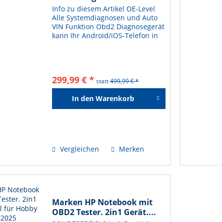
Info zu diesem Artikel OE-Level
Alle Systemdiagnosen und Auto
VIN Funktion Obd2 Diagnosegerät
kann Ihr Android/iOS-Telefon in
Diagnosegerät Auto umwandeln
und unterstützt Auto VIN
Funktion. ➤ Alle
Systemdiagnosen: Zugriff und
299,99 € *
Diagnose...
statt
499,99 € *
In den
Warenkorb
Hinzugefügt
Vergleichen
Merken
Marken HP Notebook mit
OBD2 Tester. 2in1 Gerät....