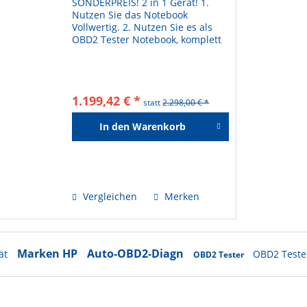
SONDERPREIS! 2 in 1 Gerät! 1.
Nutzen Sie das Notebook
Vollwertig. 2. Nutzen Sie es als
OBD2 Tester Notebook, komplett
Funktionsfähig eingebaut! NUR
bei uns!! Brotos® Technology ist
ein neues Modular Aufbauendes
Diagnose Systems für KFZ...
1.199,42 € *
statt
2.298,00 € *
In den
Warenkorb
Hinzugefügt
Vergleichen
Merken
Marken HP
Auto-OBD2-Diagn
ät
OBD2 Teste
OBD2 Tester