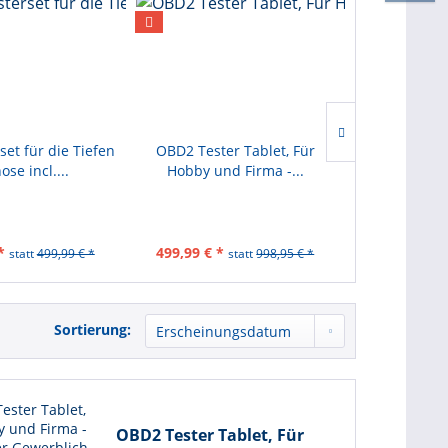
TIPP!
et für die Tiefen
OBD2 Tester Tablet, Für
Marken HP 
ose incl....
Hobby und Firma -...
OBD2 Tester.
*
499,99 € *
1.199,42 € *
statt
499,99 € *
statt
998,95 € *
Sortierung:
OBD2 Tester Tablet, Für