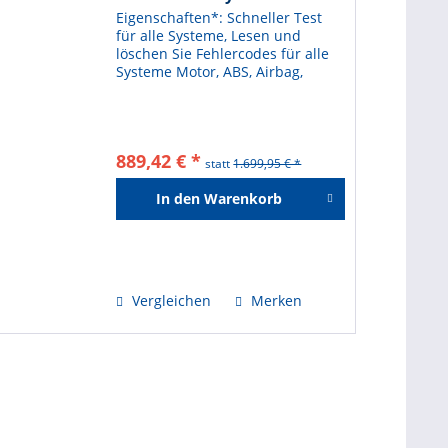
Eigenschaften*: Schneller Test
für alle Systeme, Lesen und
löschen Sie Fehlercodes für alle
Systeme Motor, ABS, Airbag,
Getriebe (Getriebe) Lesen Sie die
ECU-Informationen, lesen /
schreiben Sie die
Fahrgestellnummer Löschen Sie
889,42 € *
den...
statt
1.699,95 € *
In den
Warenkorb
Hinzugefügt
Vergleichen
Merken