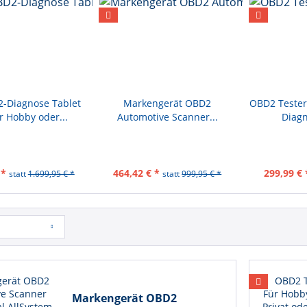
-Diagnose Tablet
Markengerät OBD2
OBD2 Testers
r Hobby oder...
Automotive Scanner...
Diagn
 *
464,42 € *
299,99 € 
statt
1.699,95 € *
statt
999,95 € *
Markengerät OBD2