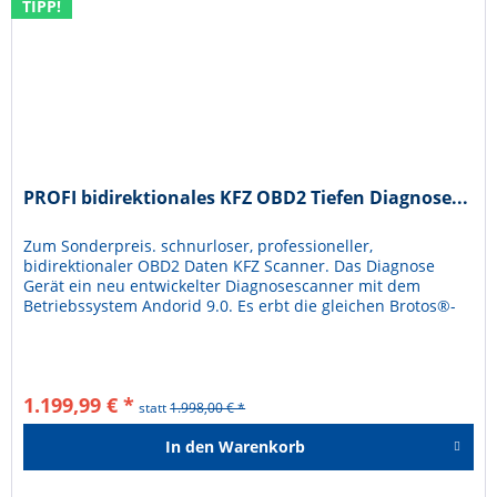
TIPP!
PROFI bidirektionales KFZ OBD2 Tiefen Diagnose...
Zum Sonderpreis. schnurloser, professioneller,
bidirektionaler OBD2 Daten KFZ Scanner. Das Diagnose
Gerät ein neu entwickelter Diagnosescanner mit dem
Betriebssystem Andorid 9.0. Es erbt die gleichen Brotos®-
Vorteile in der...
1.199,99 € *
statt
1.998,00 € *
In den
Warenkorb
Hinzugefügt