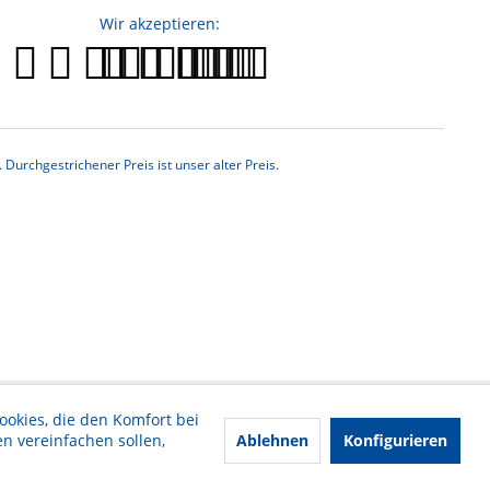
n Motor eintretende Luftmenge gesteuert
Wir akzeptieren:
in Luftstromsensor mit dem Computer, der
rieren muss die Position des
rchgestrichener Preis ist unser alter Preis.
ookies, die den Komfort bei
,
Ablehnen
Konfigurieren
n vereinfachen sollen,
ür SMART,