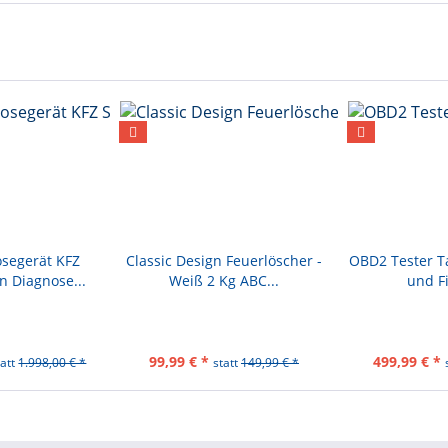
lung der Leerlaufdrehzahl
segerät KFZ
Classic Design Feuerlöscher -
OBD2 Tester T
-Systems, das abhängig davon ein optimales Öllebensdauer-Wechse
n Diagnose...
Weiß 2 Kg ABC...
und Fi
ugs.
des elektronischen Bremssystems und deaktiviert und aktiviert das
sigkeit, Öffnen und Schließen von Bremsbelägen und Einstellen 
99,99 € *
499,99 € *
tatt
1.998,00 € *
statt
149,99 € *
ft einen festen Bremsbelag zu erhalten.