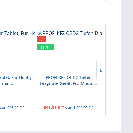
TIPP!
TIPP!
ablet, Für Hobby
PROFI KFZ OBD2 Tiefen
Kfz-Diagnose
lintervall berechnet
rma -...
Diagnose Gerät, Pro-Modul...
Diagnose 
 Bremssteuersystem.
der Bremsen nach dem Austausch von Scheiben
849,99 € *
1.299,99 € 
statt
998,95 € *
statt
1.699,00 € *