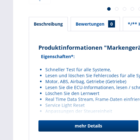
Beschreibung
Bewertungen
0
*/**
Produktinformationen "Markengerä
Eigenschaften*:
Schneller Test für alle Systeme,
Lesen und löschen Sie Fehlercodes für alle 
Motor, ABS, Airbag, Getriebe (Getriebe)
Lesen Sie die ECU-Informationen, lesen / sc
Löschen Sie den Lernwert
Real Time Data Stream, Frame-Daten einfrie
Service Light Reset
Anpassungen der Steuereinheit
Betätigung
Gasanpassungen
mehr Details
Luftblutung
Stufenkalibrierung