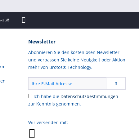
n Batteriewechsel zu registrieren.
kauf!
Prüfung von Sensoren.
Newsletter
Abonnieren Sie den kostenlosen Newsletter
 das Durchführen der TPMS-Programmierung
und verpassen Sie keine Neuigkeit oder Aktion
orm
mehr von Brotos® Technology.
er, die kombinierte Instrumententafel, das
gen
Ich habe die
Datenschutzbestimmungen
zur Kenntnis genommen.
des Lenkwinkelsensors.
. Andere Probleme mit dem
Wir versenden mit:
n Injektor ausgeschaltet wird