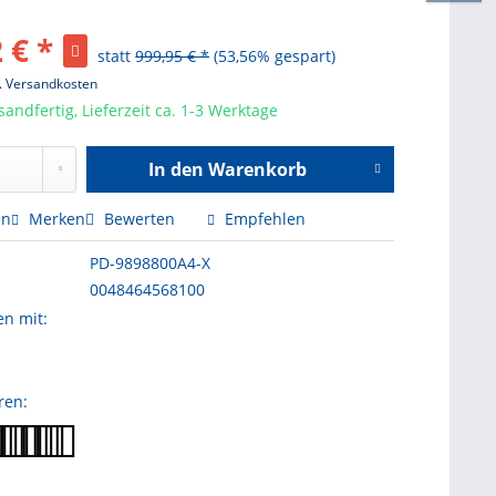
 € *
statt
999,95 € *
(53,56% gespart)
l. Versandkosten
sandfertig, Lieferzeit ca. 1-3 Werktage
In den
Warenkorb
Hinzugefügt
en
Merken
Bewerten
Empfehlen
PD-9898800A4-X
0048464568100
en mit:
ren: