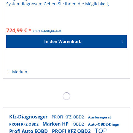
Systemdiagnosen: Geben Sie Ihnen die Möglichkeit,
verschiedene Systeme und Funktionen Ihres Fahrzeugs...
724,99 € *
statt
1.698,00 € *
In den
Warenkorb
Hinzugefügt
Merken
Kfz-Diagnoseger
PROFI KFZ OBD2
Auslesegerät
Marken HP
OBD2
PROFI KFZ OBD2
Auto-OBD2-Diagn
TOP
Profi Auto EOBD
PROFI KFZ OBD2