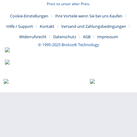
Preis ist unser alter Preis.
Unterstützun"
Fragen zum Artikel?
Cookie-Einstellungen
Ihre Vorteile wenn Sie bei uns Kaufen
Weitere Artikel von W-Tec Systems®
Hilfe / Support
Kontakt
Versand und Zahlungsbedingungen
Widerrufsrecht
Datenschutz
AGB
Impressum
© 1995-2025 Brotos® Technology