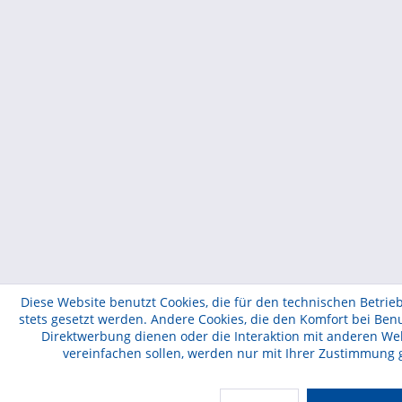
• PDLC-Klebefolie ist eine Elektrofolie, die direkt auf
vorhandenes Glas oder Fenster aufgebracht werden kann.
• Kostengünstigere Option, um Ihr Glas in das schaltbare
PDLC-Glas umzuwandeln, und die Installation ist einfach.
• Mit einem Knopfdruck können Sie die selbstklebende
PDLC-Folie von klar (transparent) auf matt (undurchsichtig)
umstellen.
• Es sind individuelle Formen und Größen erhältlich und
können problemlos mit einer Schere und einem Messer
zugeschnitten werden.
Diese Website benutzt Cookies, die für den technischen Betrie
stets gesetzt werden. Andere Cookies, die den Komfort bei Ben
Direktwerbung dienen oder die Interaktion mit anderen We
vereinfachen sollen, werden nur mit Ihrer Zustimmung 
Anwendungen:
Fenster und Türen von Privat Wohnungen, Häuser