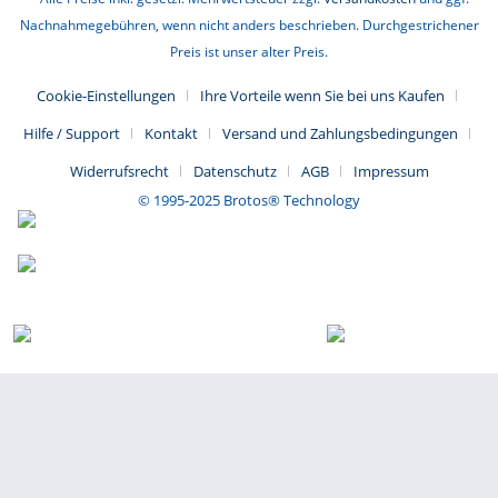
Nachnahmegebühren, wenn nicht anders beschrieben. Durchgestrichener
Die selbstklebenden Smart Folien sind perfekt zum
Preis ist unser alter Preis.
Nachrüsten geeignet.
Die selbstklebende PDLC-Folie kann direkt auf
Cookie-Einstellungen
Ihre Vorteile wenn Sie bei uns Kaufen
Glasoberflächen geklebt werden
Hilfe / Support
Kontakt
Versand und Zahlungsbedingungen
Kostengünstigere Option, um Ihr Glas in das schaltbare
Widerrufsrecht
Datenschutz
AGB
Impressum
PDLC-Glas umzuwandeln, und die Installation ist einfach.
© 1995-2025 Brotos® Technology
Die selbstklebende PDLC-Folie kann direkt auf
Glasoberflächen geklebt werden und eignet sich ideal für
die einfache Nachrüstung von bestehendem Normalglas in
schaltbares Smart Glass.
Beeindruckende Transformation mit PDLC-Technologie
Die selbstklebende PDLC-Folie kann direkt auf
Glasoberflächen geklebt werden und eignet sich ideal für
die einfache Nachrüstung von bestehendem Normalglas in
schaltbares Smart Glass.