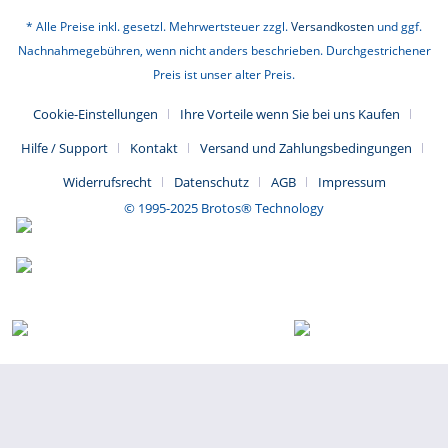
Folien Maß ca. 1000 x 1000 mm (zuschneidbar) Auch
andere Größen lieferbar!
* Alle Preise inkl. gesetzl. Mehrwertsteuer zzgl.
Versandkosten
und ggf.
Nachnahmegebühren, wenn nicht anders beschrieben. Durchgestrichener
Bei eingeschalteter Stromversorgung wird es transparent,
Preis ist unser alter Preis.
bei ausgeschalteter Stromversorgung wird es
undurchsichtig.
Cookie-Einstellungen
Ihre Vorteile wenn Sie bei uns Kaufen
Die selbstklebenden Smart Folien sind perfekt zum
Hilfe / Support
Kontakt
Versand und Zahlungsbedingungen
Nachrüsten geeignet.
Widerrufsrecht
Datenschutz
AGB
Impressum
Die selbstklebende PDLC-Folie kann direkt auf
© 1995-2025 Brotos® Technology
Glasoberflächen geklebt werden
Kostengünstigere Option, um Ihr Glas in das schaltbare
PDLC-Glas umzuwandeln, und die Installation ist einfach.
Die selbstklebende PDLC-Folie kann direkt auf
Glasoberflächen geklebt werden und eignet sich ideal für
die einfache Nachrüstung von bestehendem Normalglas in
schaltbares Smart Glass.
Beeindruckende Transformation mit PDLC-Technologie