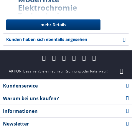
Elektrochromie
Technologie
mehr Details
Kunden haben sich ebenfalls angesehen
Premium Schaltbare Folie! SMARTswitchFOLIE -
PLUS
Serie
- Das Original!
AKTION! Bezahlen Sie einfach auf Rechnung oder Ratenkauf!
Schaltbare Folien für Glas: Flexibler
Sichtschutz auf Knopfdruck
Kundenservice
-
Dimmbar!
Warum bei uns kaufen?
- SMARTswitchFOLIE!
Informationen
Die Folie ist ein Premium,- High-End Produkt.
Newsletter