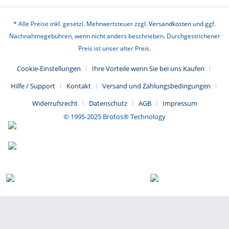
· Unterstützt 28+ Menü Sprachen**: Deutsch, Englisch,
* Alle Preise inkl. gesetzl. Mehrwertsteuer zzgl.
Versandkosten
und ggf.
Französisch, Italienisch, Spanisch, Portugiesisch, Japanisch,
Nachnahmegebühren, wenn nicht anders beschrieben. Durchgestrichener
Russisch, Polnisch, Ungarisch, Arabisch, Griechisch,
Preis ist unser alter Preis.
Slowakisch, Chinesisch (traditionell), Koreanisch, Türkisch,
Tschechisch, Rumänisch, Slowenisch, Kroatisch, Persisch,
Cookie-Einstellungen
Ihre Vorteile wenn Sie bei uns Kaufen
Serbisch, Dänisch, Bulgarisch, Vietnamesisch, Finnisch,
Hilfe / Support
Kontakt
Versand und Zahlungsbedingungen
Slowenisch. Anzeigesprache: Englisch
Widerrufsrecht
Datenschutz
AGB
Impressum
© 1995-2025 Brotos® Technology
Top-Hardware-Ausstattung
8-Zoll-Touchscreen + 2G/64 GB Speicher + 8 MP (Rückseite)
Kamera + 15 Anschlüsse + Diagnose-Verlängerungskabel +
Zubehörbox
Unterstützt 34+ Wartungsfunktionen*
mit 34+ wertschöpfenden Wartungsdiensten ausgestattet:
Öl-Reset, elektrische Gasanpassung, Lenkwinkel-Reset,